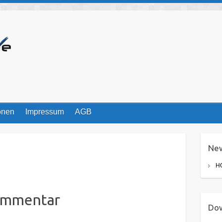
onen
Impressum
AGB
Ne
HO
ommentar
Do