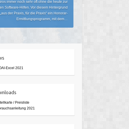
ros immer noch sehr oft ohne die heute zur
n Software-Hilfen. Vor diesem Hintergrund
„aus der Praxis, für die Praxis“ ein Honorar-
Ermittlungsprogramm, mit dem…
ws
AI-Excel 2021
wnloads
tellkarte / Preisliste
brauchsanleitung 2021