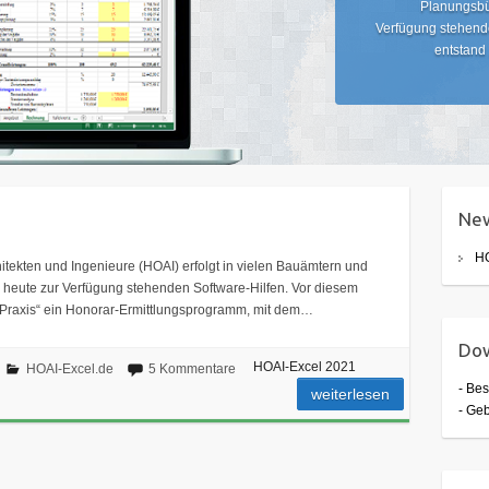
Planungsbü
Verfügung stehende
entstand 
Ne
HO
tekten und Ingenieure (HOAI) erfolgt in vielen Bauämtern und
 heute zur Verfügung stehenden Software-Hilfen. Vor diesem
ie Praxis“ ein Honorar-Ermittlungsprogramm, mit dem…
Do
HOAI-Excel 2021
HOAI-Excel.de
5 Kommentare
- Bes
weiterlesen
- Ge