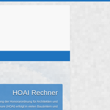
HOAI Rechner
g der Honorarordnung für Architekten und
eure (HOAI) erfolgt in vielen Bauämtern und